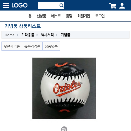
홈
신상품
베스트
핫딜
회원가입
로그인
기념품 상품리스트
Home
기타용품
액세서리
기념품
낮은가격순
높은가격순
상품명순