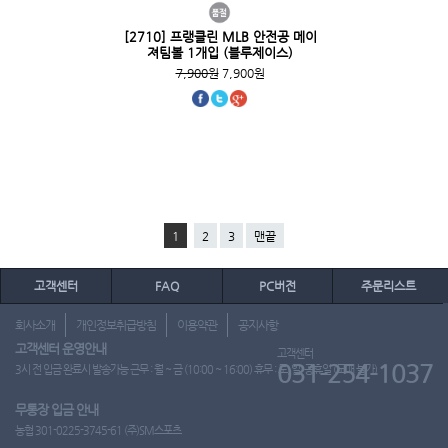
[2710] 프랭클린 MLB 안전공 메이
져팀볼 1개입 (블루제이스)
7,900원
7,900원
1
2
3
맨끝
고객센터
FAQ
PC버전
주문리스트
회사소개
개인정보취급방침
이용약관
공지사항
고객센터 운영안내
고객센터
031-254-1037
3시 전 입금 완료시 발송가능 근무 : 월 ~ 금 (10:00 ~ 16:00) 휴무 : 토, 일, 공휴일 (도매 불가)
무통장 입금 안내
농협 301-0225-3745-61 (주)SM스포츠