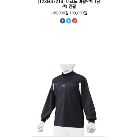
[12XE0J7214] 미즈노 바람막이 (남
색) 긴팔
109,000원
109,000원