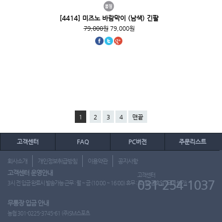
[4414] 미즈노 바람막이 (남색) 긴팔
79,000원
79,000원
1
2
3
4
맨끝
고객센터
FAQ
PC버전
주문리스트
회사소개
개인정보취급방침
이용약관
공지사항
고객센터 운영안내
고객센터
031-254-1037
3시 전 입금 완료시 발송가능 근무 : 월 ~ 금 (10:00 ~ 16:00) 휴무 : 토, 일, 공휴일 (도매 불가)
무통장 입금 안내
농협 301-0225-3745-61 (주)SM스포츠