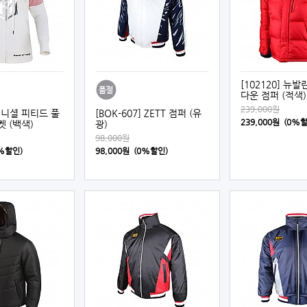
[102120] 뉴
다운 점퍼 (적색)
239,000원
 이니셜 피티드 풀
[BOK-607] ZETT 점퍼 (유
239,000원 (0%
 (백색)
광)
98,000원
0%할인)
98,000원 (0%할인)