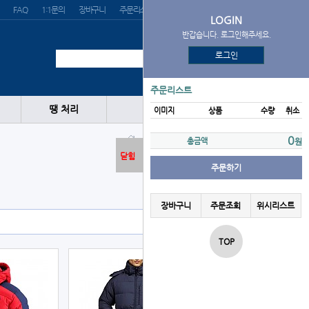
FAQ
1:1문의
장바구니
주문리스트
위시리스트
LOGIN
반갑습니다. 로그인해주세요.
로그인
주문리스트
땡 처리
이미지
상품
수량
취소
의류
점퍼/자켓
0
총금액
원
닫힘
주문하기
장바구니
주문조회
위시리스트
TOP