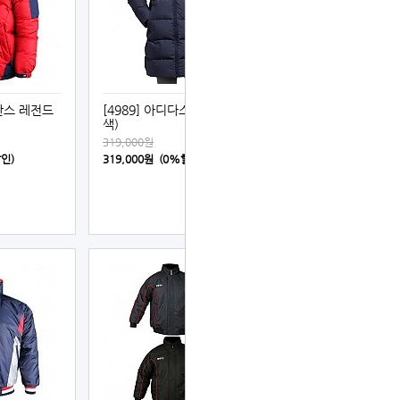
발란스 레전드
[4989] 아디다스 롱패딩 (남
색)
319,000원
할인)
319,000원 (0%할인)