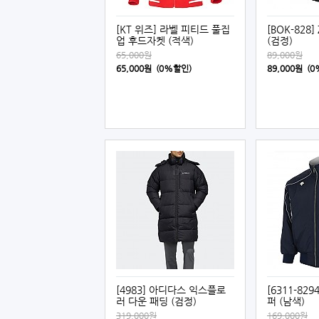
[KT 위즈] 라벨 피티드 풀집
[BOK-828
업 후드자켓 (적색)
(검정)
65,000원
89,000원
65,000원 (0%할인)
89,000원 (
[4983] 아디다스 익스플로
[6311-82
러 다운 패딩 (검정)
퍼 (남색)
319,000원
169,000원