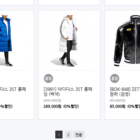
디다스 3ST 롱패
[3991] 아디다스 3ST 롱패
[BOK-848] Z
딩 (백색)
점퍼 (검정)
269,000원
85,000원
(0%할인)
269,000원 (0%할인)
85,000원 (0%할
1
2
맨끝