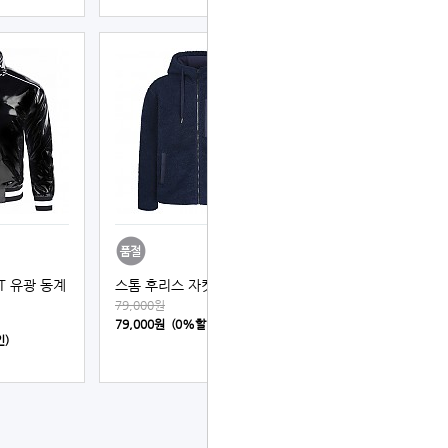
ETT 유광 동계
스톰 후리스 자켓 (남색)
79,000원
79,000원 (0%할인)
인)