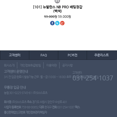
[101] 뉴발란스 NB PRO 배팅장갑
(백색)
59,000원
59,000원
고객센터
FAQ
PC버전
주문리스트
회사소개
개인정보취급방침
이용약관
공지사항
고객센터 운영안내
고객센터
031-254-1037
3시 전 입금 완료시 발송가능 근무 : 월 ~ 금 (10:00 ~ 16:00) 휴무 : 토, 일, 공휴일 (도매 불가)
무통장 입금 안내
농협 301-0225-3745-61 (주)SM스포츠
회사명
(주)SM스포츠
주소
경기도 수원시 장안구 수성로 401
사업자 등록번호
759-88-00852
대표
한대규
전화
031-254-1037
팩스
통신판매업신고번호
개인정보관리책임자