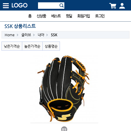
홈
신상품
베스트
핫딜
회원가입
로그인
SSK 상품리스트
Home
글러브
내야
SSK
낮은가격순
높은가격순
상품명순