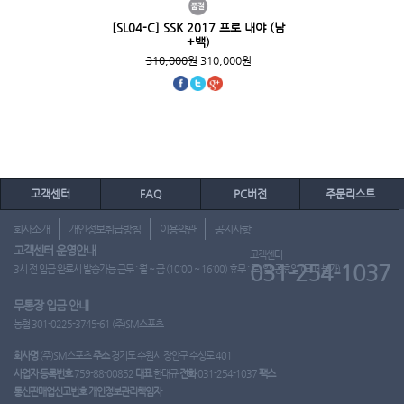
[SL04-C] SSK 2017 프로 내야 (남
+백)
310,000원
310,000원
고객센터
FAQ
PC버전
주문리스트
회사소개
개인정보취급방침
이용약관
공지사항
고객센터 운영안내
고객센터
031-254-1037
3시 전 입금 완료시 발송가능 근무 : 월 ~ 금 (10:00 ~ 16:00) 휴무 : 토, 일, 공휴일 (도매 불가)
무통장 입금 안내
농협 301-0225-3745-61 (주)SM스포츠
회사명
(주)SM스포츠
주소
경기도 수원시 장안구 수성로 401
사업자 등록번호
759-88-00852
대표
한대규
전화
031-254-1037
팩스
통신판매업신고번호
개인정보관리책임자