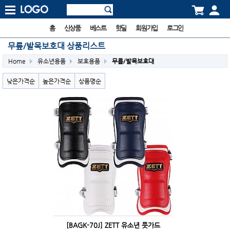
홈
신상품
베스트
핫딜
회원가입
로그인
무릎/발목보호대 상품리스트
Home
유소년용품
보호용품
무릎/발목보호대
낮은가격순
높은가격순
상품명순
[BAGK-70J] ZETT 유소년 풋가드