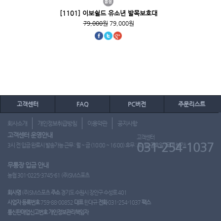
[1101] 이보쉴드 유소년 발목보호대
79,000원
79,000원
고객센터
FAQ
PC버전
주문리스트
회사소개
개인정보취급방침
이용약관
공지사항
고객센터 운영안내
고객센터
031-254-1037
3시 전 입금 완료시 발송가능 근무 : 월 ~ 금 (10:00 ~ 16:00) 휴무 : 토, 일, 공휴일 (도매 불가)
무통장 입금 안내
농협 301-0225-3745-61 (주)SM스포츠
회사명
(주)SM스포츠
주소
경기도 수원시 장안구 수성로 401
사업자 등록번호
759-88-00852
대표
한대규
전화
031-254-1037
팩스
통신판매업신고번호
개인정보관리책임자