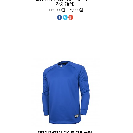
자켓 (청색)
119,000원
119,000원
[S9321ZHT81] 데상트 기모 풀오버