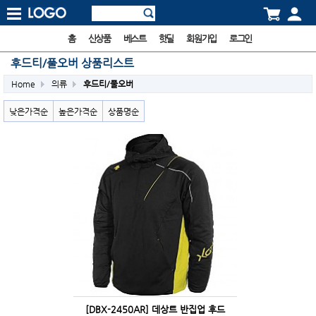
홈
신상품
베스트
핫딜
회원가입
로그인
후드티/풀오버 상품리스트
Home
의류
후드티/풀오버
낮은가격순
높은가격순
상품명순
[DBX-2450AR] 데상트 반집업 후드