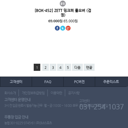
[BOK-452] ZETT 밍크퍼 풀오버 (검
정)
65,000원
65,000원
1
2
3
4
5
다음
맨끝
고객센터
FAQ
PC버전
주문리스트
회사소개
개인정보취급방침
이용약관
공지사항
고객센터 운영안내
고객센터
031-254-1037
3시 전 입금 완료시 발송가능 근무 : 월 ~ 금 (10:00 ~ 16:00) 휴무 : 토, 일, 공휴일 (도매 불가)
무통장 입금 안내
농협 301-0225-3745-61 (주)SM스포츠