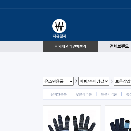
전체브랜드
>
>
판매많은순
낮은가격순
높은가격순
평