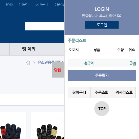
FAQ
1:1문의
장바구니
주문리스트
위시리스트
LOGIN
반갑습니다. 로그인해주세요.
로그인
주문리스트
땡 처리
이미지
상품
수량
취소
유소년용품
배팅/수비장갑
보온장갑
0
총금액
원
닫힘
주문하기
장바구니
주문조회
위시리스트
TOP