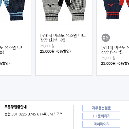
[5105] 미즈노 유소년 니트
장갑 (회색+검)
25,000원
미즈노 유소년 니트
[5114] 미즈노
25,000원 (0%할인)
늘)
장갑 (남+적)
25,000원
0%할인)
25,000원 (0%할
무통장입금안내
자주묻는질문
농협 301-0225-3745-61 (주)SM스포츠
1:1문의하기
마이페이지