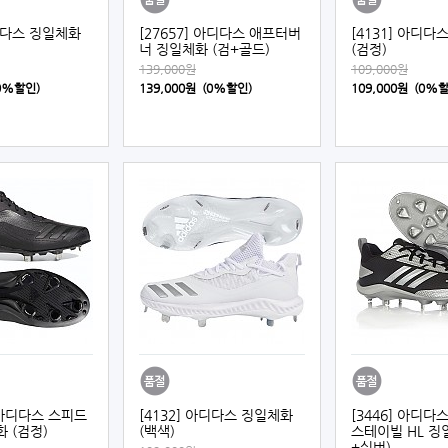
아디다스 징일체화
[27657] 아디다스 애프터버
[4131] 아디다
너 징일체화 (검+골드)
(검정)
139,000원
109,000원
(0%할인)
139,000원 (0%할인)
109,000원 (0%
] 아디다스 스피드
[4132] 아디다스 징일체화
[3446] 아디다
화 (검정)
(백색)
스테이빌 HL 징
+실버)