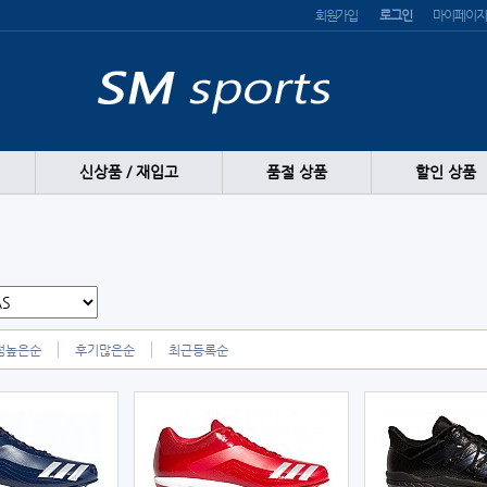
회원가입
로그인
마이페이지
신상품 / 재입고
품절 상품
할인 상품
점높은순
후기많은순
최근등록순