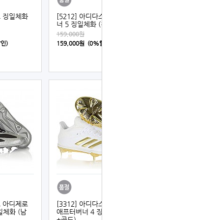
스 징일체화
[5212] 아디다스 애프터버
너 5 징일체화 (청색)
159,000원
할인)
159,000원 (0%할인)
스 아디제로
[3312] 아디다스 아디제로
일체화 (남
애프터버너 4 징일체화 (백
+골드)