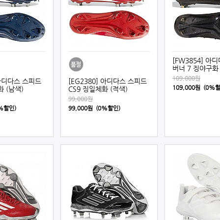
[FW3854] 아
버너 7 징야구화 
109,000원
] 아디다스 스피드
[EG2380] 아디다스 스피드
109,000원 (0%
화 (남색)
CS9 징일체화 (적색)
99,000원
0%할인)
99,000원 (0%할인)