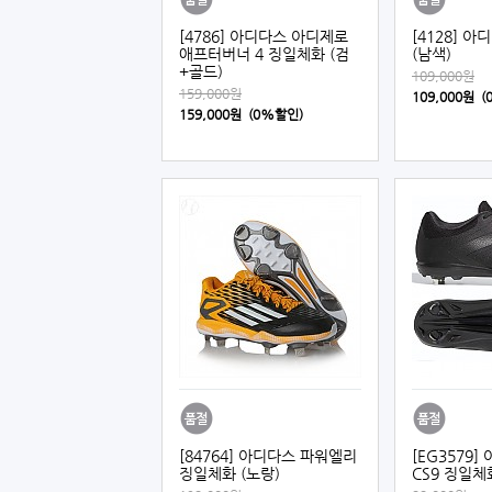
[4786] 아디다스 아디제로
[4128] 
애프터버너 4 징일체화 (검
(남색)
+골드)
109,000원
159,000원
109,000원 
159,000원 (0%할인)
[84764] 아디다스 파워엘리
[EG3579
징일체화 (노랑)
CS9 징일체