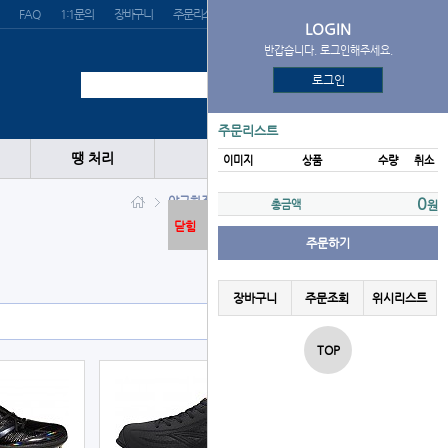
FAQ
1:1문의
장바구니
주문리스트
위시리스트
LOGIN
반갑습니다. 로그인해주세요.
로그인
주문리스트
땡 처리
이미지
상품
수량
취소
야구화
징야구화
ADIDAS
0
총금액
원
닫힘
주문하기
장바구니
주문조회
위시리스트
TOP