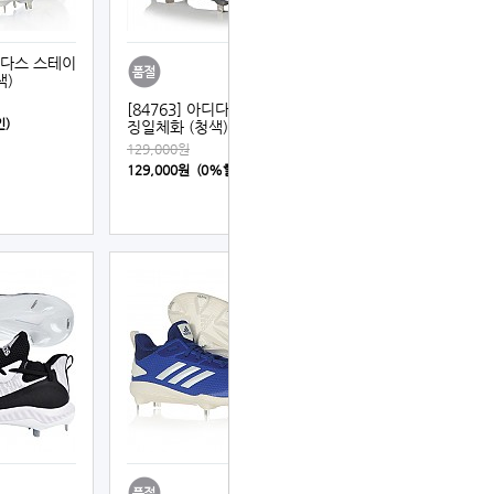
아디다스 스테이
색)
[84763] 아디다스 파워엘리
인)
징일체화 (청색)
129,000원
129,000원 (0%할인)