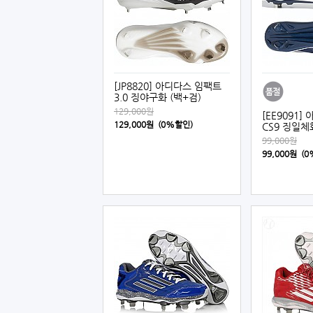
[JP8820] 아디다스 임팩트
3.0 징야구화 (백+검)
129,000원
[EE9091
129,000원 (0%할인)
CS9 징일체
99,000원
99,000원 (