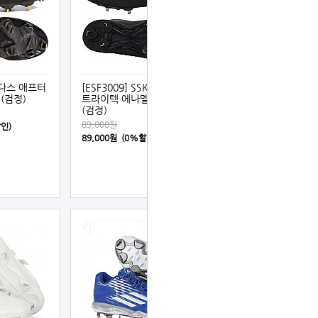
디다스 애프터
[ESF3009] SSK PROEDGE
(검정)
트라이텍 에나멜 징야구화
(검정)
89,000원
할인)
89,000원 (0%할인)