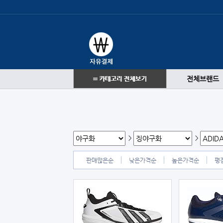
전체브랜드
>
>
판매많은순
낮은가격순
높은가격순
평