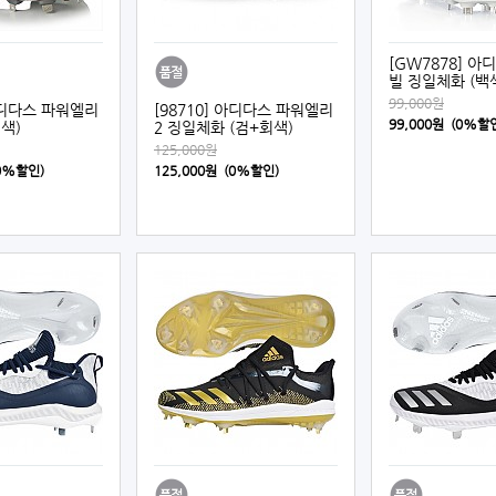
[GW7878] 
빌 징일체화 (백
99,000원
 아디다스 파워엘리
[98710] 아디다스 파워엘리
99,000원 (0%할
색)
2 징일체화 (검+회색)
125,000원
(0%할인)
125,000원 (0%할인)