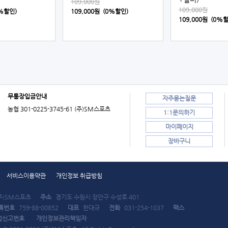
109,000원
109,000원
0%할인)
109,000원 (0%할인)
109,000원 (0%
무통장입금안내
자주묻는질문
농협 301-0225-3745-61 (주)SM스포츠
1:1문의하기
마이페이지
장바구니
서비스이용약관
개인정보 취급방침
주)SM스포츠
주소
경기도 수원시 장안구 수성로 401
록번호
759-88-00852
대표
한대규
전화
031-254-1037
팩스
업신고번호
개인정보관리책임자