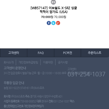
[WB57147] 이보쉴드 X-SRZ 싱글
찍찍이 암가드 (USA)
70,000원
70,000원
고객센터
FAQ
PC버전
주문리스트
회사소개
개인정보취급방침
이용약관
공지사항
고객센터 운영안내
고객센터
031-254-1037
3시 전 입금 완료시 발송가능 근무 : 월 ~ 금 (10:00 ~ 16:00) 휴무 : 토, 일, 공휴일 (도매 불가)
무통장 입금 안내
농협 301-0225-3745-61 (주)SM스포츠
회사명
(주)SM스포츠
주소
경기도 수원시 장안구 수성로 401
사업자 등록번호
759-88-00852
대표
한대규
전화
031-254-1037
팩스
통신판매업신고번호
개인정보관리책임자