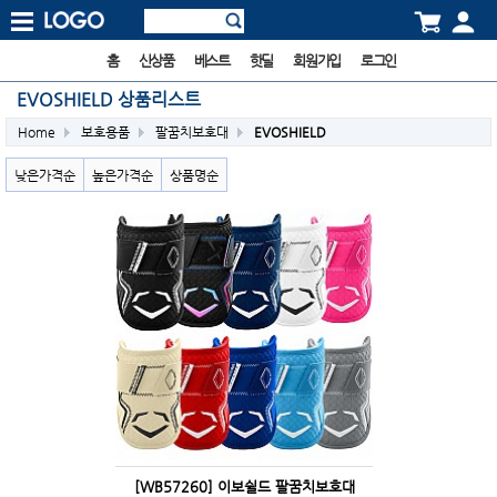
홈
신상품
베스트
핫딜
회원가입
로그인
EVOSHIELD 상품리스트
Home
보호용품
팔꿈치보호대
EVOSHIELD
낮은가격순
높은가격순
상품명순
[WB57260] 이보쉴드 팔꿈치보호대