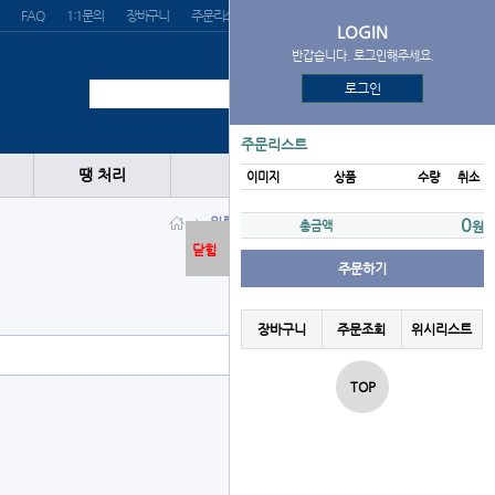
FAQ
1:1문의
장바구니
주문리스트
위시리스트
LOGIN
반갑습니다. 로그인해주세요.
로그인
주문리스트
땡 처리
이미지
상품
수량
취소
의류
양말
MAJESTIC
0
총금액
원
닫힘
주문하기
장바구니
주문조회
위시리스트
TOP