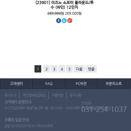
[23901] 미즈노 소프터 올라운드/투
수 (와인) 12인치
269,000원
269,000원
1
2
3
4
5
다음
맨끝
고객센터
FAQ
PC버전
주문리스트
회사소개
개인정보취급방침
이용약관
공지사항
고객센터 운영안내
고객센터
031-254-1037
3시 전 입금 완료시 발송가능 근무 : 월 ~ 금 (10:00 ~ 16:00) 휴무 : 토, 일, 공휴일 (도매 불가)
무통장 입금 안내
농협 301-0225-3745-61 (주)SM스포츠