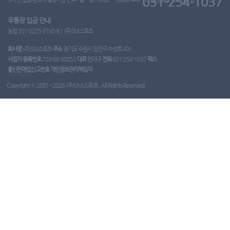
031-254-1037
무통장 입금 안내
농협 301-0225-3745-61 (주)SM스포츠
회사명
(주)SM스포츠
주소
경기도 수원시 장안구 수성로 401
사업자 등록번호
759-88-00852
대표
한대규
전화
031-254-1037
팩스
통신판매업신고번호
개인정보관리책임자
Copyright ⓒ 2001~2026 (주)SM스포츠. All Rights Reserved.