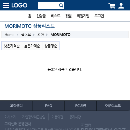
홈
신상품
베스트
핫딜
회원가입
로그인
MORIMOTO 상품리스트
Home
글러브
외야
MORIMOTO
낮은가격순
높은가격순
상품명순
등록된 상품이 없습니다.
고객센터
FAQ
PC버전
주문리스트
회사소개
개인정보취급방침
이용약관
공지사항
고객센터 운영안내
고객센터
3시 전 입금 완료시 발송가능 근무 : 월 ~ 금 (10:00 ~ 16:00) 휴무 : 토, 일, 공휴일 (도매 불가)