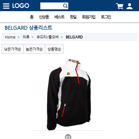
홈
신상품
베스트
핫딜
회원가입
로그인
BELGARD 상품리스트
Home
의류
후드티/풀오버
BELGARD
낮은가격순
높은가격순
상품명순