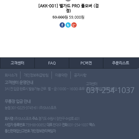
[AKK-001] 벨가드 PRO 풀오버 (검
정)
59,000원
59,000원
고객센터
FAQ
PC버전
주문리스트
회사소개
개인정보취급방침
이용약관
공지사항
고객센터 운영안내
고객센터
031-254-1037
3시 전 입금 완료시 발송가능 근무 : 월 ~ 금 (10:00 ~ 16:00) 휴무 : 토, 일, 공휴일 (도매 불가)
무통장 입금 안내
농협 301-0225-3745-61 (주)SM스포츠
회사명
(주)SM스포츠
주소
경기도 수원시 장안구 수성로 401
사업자 등록번호
759-88-00852
대표
한대규
전화
031-254-1037
팩스
통신판매업신고번호
개인정보관리책임자