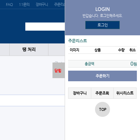
FAQ
1:1문의
장바구니
주문리스트
위시리스트
LOGIN
반갑습니다. 로그인해주세요.
로그인
주문리스트
땡 처리
이미지
상품
수량
취소
글러브
포수
BMC
0
총금액
원
닫힘
주문하기
장바구니
주문조회
위시리스트
TOP