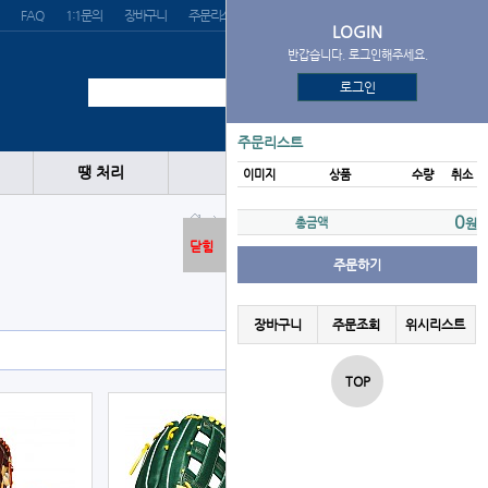
FAQ
1:1문의
장바구니
주문리스트
위시리스트
LOGIN
반갑습니다. 로그인해주세요.
로그인
주문리스트
땡 처리
이미지
상품
수량
취소
글러브
외야
BMC
0
총금액
원
닫힘
주문하기
장바구니
주문조회
위시리스트
TOP