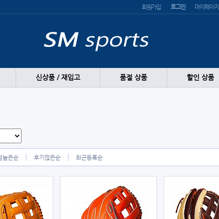
회원가입
로그인
마이페이지
신상품 / 재입고
품절 상품
할인 상품
점높은순
후기많은순
최근등록순