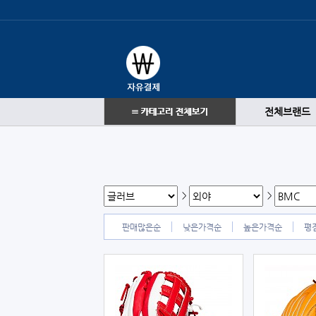
전체브랜드
>
>
판매많은순
낮은가격순
높은가격순
평