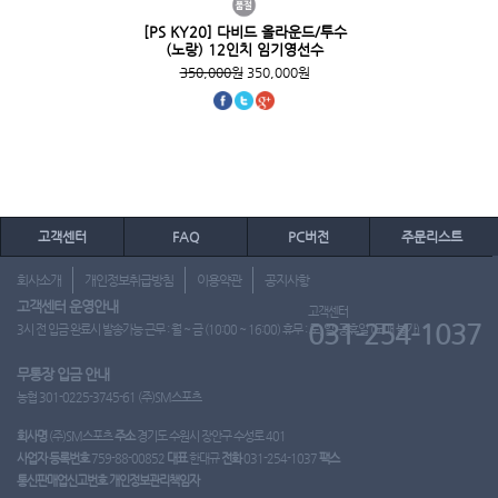
[PS KY20] 다비드 올라운드/투수
(노랑) 12인치 임기영선수
350,000원
350,000원
고객센터
FAQ
PC버전
주문리스트
회사소개
개인정보취급방침
이용약관
공지사항
고객센터 운영안내
고객센터
031-254-1037
3시 전 입금 완료시 발송가능 근무 : 월 ~ 금 (10:00 ~ 16:00) 휴무 : 토, 일, 공휴일 (도매 불가)
무통장 입금 안내
농협 301-0225-3745-61 (주)SM스포츠
회사명
(주)SM스포츠
주소
경기도 수원시 장안구 수성로 401
사업자 등록번호
759-88-00852
대표
한대규
전화
031-254-1037
팩스
통신판매업신고번호
개인정보관리책임자