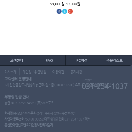
59,000원
59,000원
고객센터
FAQ
PC버전
주문리스트
회사소개
개인정보취급방침
이용약관
공지사항
고객센터 운영안내
고객센터
031-254-1037
3시 전 입금 완료시 발송가능 근무 : 월 ~ 금 (10:00 ~ 16:00) 휴무 : 토, 일, 공휴일 (도매 불가)
무통장 입금 안내
농협 301-0225-3745-61 (주)SM스포츠
회사명
(주)SM스포츠
주소
경기도 수원시 장안구 수성로 401
사업자 등록번호
759-88-00852
대표
한대규
전화
031-254-1037
팩스
통신판매업신고번호
개인정보관리책임자