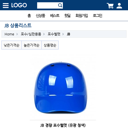
홈
신상품
베스트
핫딜
회원가입
로그인
JB 상품리스트
Home
포수/심판용품
포수헬멧
JB
낮은가격순
높은가격순
상품명순
JB 경량 포수헬멧 (유광 청색)