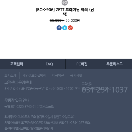
[BOK-906] ZETT 트레이닝 하의 (남
색)
55,000원
55,000원
고객센터
FAQ
PC버전
주문리스트
회사소개
개인정보취급방침
이용약관
공지사항
고객센터 운영안내
고객센터
031-254-1037
3시 전 입금 완료시 발송가능 근무 : 월 ~ 금 (10:00 ~ 16:00) 휴무 : 토, 일, 공휴일 (도매 불가)
무통장 입금 안내
농협 301-0225-3745-61 (주)SM스포츠
회사명
(주)SM스포츠
주소
경기도 수원시 장안구 수성로 401
사업자 등록번호
759-88-00852
대표
한대규
전화
031-254-1037
팩스
통신판매업신고번호
개인정보관리책임자