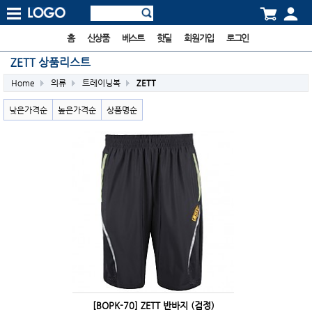
홈
신상품
베스트
핫딜
회원가입
로그인
ZETT 상품리스트
Home
의류
트레이닝복
ZETT
낮은가격순
높은가격순
상품명순
[BOPK-70] ZETT 반바지 (검정)