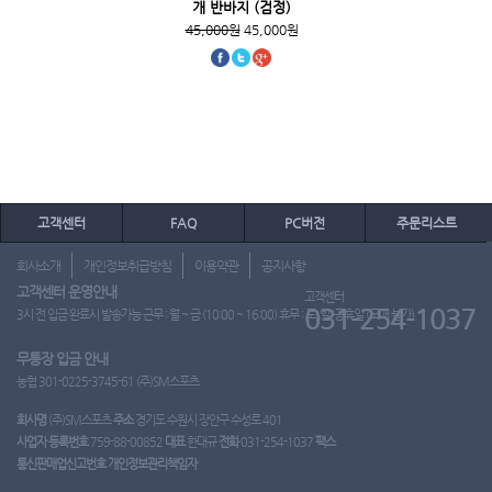
개 반바지 (검정)
45,000원
45,000원
고객센터
FAQ
PC버전
주문리스트
회사소개
개인정보취급방침
이용약관
공지사항
고객센터 운영안내
고객센터
031-254-1037
3시 전 입금 완료시 발송가능 근무 : 월 ~ 금 (10:00 ~ 16:00) 휴무 : 토, 일, 공휴일 (도매 불가)
무통장 입금 안내
농협 301-0225-3745-61 (주)SM스포츠
회사명
(주)SM스포츠
주소
경기도 수원시 장안구 수성로 401
사업자 등록번호
759-88-00852
대표
한대규
전화
031-254-1037
팩스
통신판매업신고번호
개인정보관리책임자