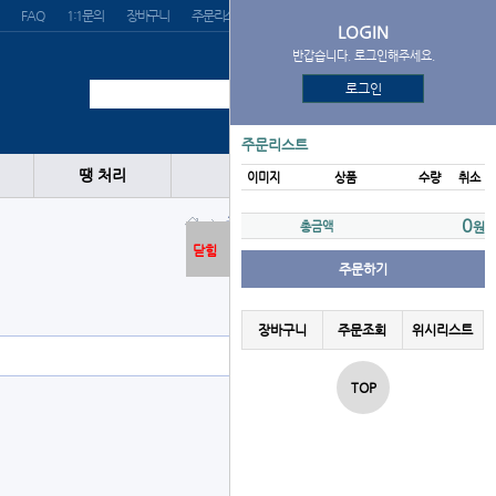
FAQ
1:1문의
장바구니
주문리스트
위시리스트
LOGIN
반갑습니다. 로그인해주세요.
로그인
주문리스트
땡 처리
이미지
상품
수량
취소
글러브
1루
DAVID
0
총금액
원
닫힘
주문하기
장바구니
주문조회
위시리스트
TOP