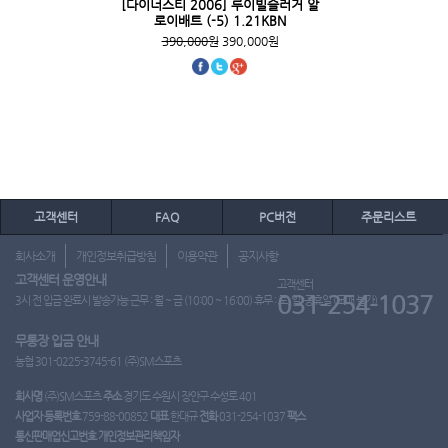
[다이너스티 2006] 루이빌슬러거 알
로이배트 (-5) 1.21KBN
390,000원
390,000원
고객센터
FAQ
PC버전
주문리스트
회사소개
개인정보취급방침
이용약관
공지사항
고객센터 운영안내
고객센터
031-254-1037
3시 전 입금 완료시 발송가능 근무 : 월 ~ 금 (10:00 ~ 16:00) 휴무 : 토, 일, 공휴일 (도매 불가)
무통장 입금 안내
농협 301-0225-3745-61 (주)SM스포츠
회사명
(주)SM스포츠
주소
경기도 수원시 장안구 수성로 401
사업자 등록번호
759-88-00852
대표
한대규
전화
031-254-1037
팩스
통신판매업신고번호
개인정보관리책임자