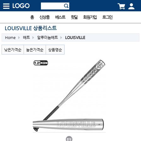
홈
신상품
베스트
핫딜
회원가입
로그인
LOUISVILLE 상품리스트
Home
배트
알루미늄배트
LOUISVILLE
낮은가격순
높은가격순
상품명순