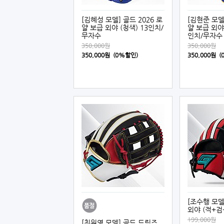
[김혜성 모델] 골드 2026 로
[김현준 모델]
얄 보급 외야 (청색) 13인치/
얄 보급 외야 
무자수
인치/무자수
350,000원
350,000원
350,000원 (0%할인)
350,000원 
[조수행 모델
외야 (적+검
199,000원
[최원영 모델] 골드 드림즈