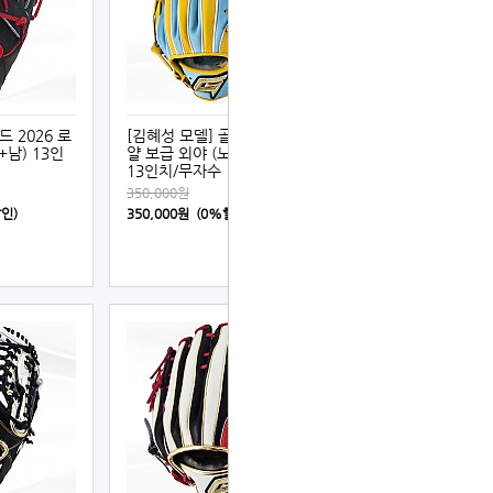
드 2026 로
[김혜성 모델] 골드 2026 로
+남) 13인
얄 보급 외야 (노랑+하늘색)
13인치/무자수
350,000원
할인)
350,000원 (0%할인)