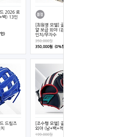
드 2026 로
+백) 13인
[최원영 모델] 골드 2026 로
얄 보급 외야 (검+백+적) 13
할인)
인치/무자수
350,000원
350,000원 (0%할인)
골드 드림즈
[조수행 모델] 골드 드림즈
인치
외야 (남+백+적) 13인치
199,000원