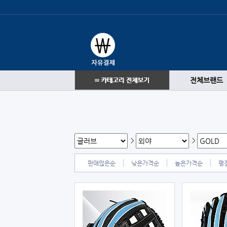
전체브랜드
>
>
판매많은순
낮은가격순
높은가격순
평