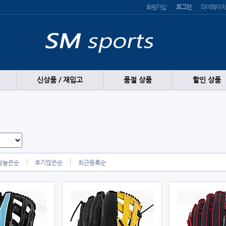
회원가입
로그인
마이페이지
신상품 / 재입고
품절 상품
할인 상품
점높은순
후기많은순
최근등록순