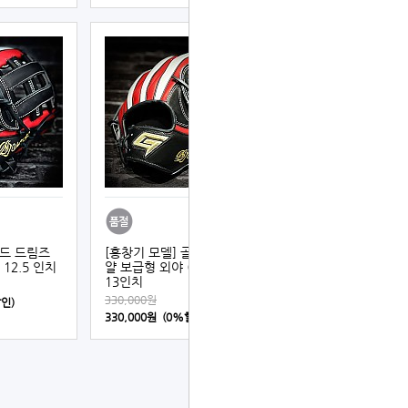
골드 드림즈
[홍창기 모델] 골드 2024 로
 12.5 인치
얄 보급형 외야 (검+적+백)
13인치
330,000원
할인)
330,000원 (0%할인)