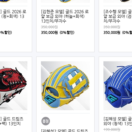
 골드 2026 로
[김현준 모델] 골드 2026 로
[조수행 모델] 골
(청+회색) 13
얄 보급 외야 (하늘+회색)
얄 보급 외야 (검
13인치/무자수
치/무자수
350,000원
350,000원
(0%할인)
350,000원 (0%할인)
350,000원 (0%
] 골드 드림즈
[김혜성 모델] 
+백) 13인치
외야 (청색) 13
199,000원
[김혜성2 모델] 골드 드림즈