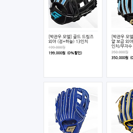
[박관우 모델] 골드 드림즈
[박관우 모델]
외야 (검+하늘) 13인치
얄 보급 외야 
인치/무자수
199,000원
350,000원
199,000원 (0%할인)
350,000원 