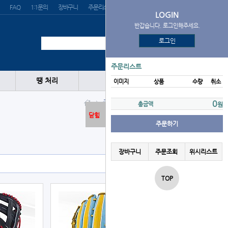
FAQ
1:1문의
장바구니
주문리스트
위시리스트
LOGIN
반갑습니다. 로그인해주세요.
로그인
주문리스트
땡 처리
이미지
상품
수량
취소
글러브
외야
GOLD
0
총금액
원
닫힘
주문하기
장바구니
주문조회
위시리스트
TOP