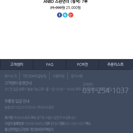
ANBD 스판언더 (청색) 7부
25,000원
25,000원
고객센터
FAQ
PC버전
주문리스트
회사소개
개인정보취급방침
이용약관
공지사항
고객센터 운영안내
고객센터
031-254-1037
3시 전 입금 완료시 발송가능 근무 : 월 ~ 금 (10:00 ~ 16:00) 휴무 : 토, 일, 공휴일 (도매 불가)
무통장 입금 안내
농협 301-0225-3745-61 (주)SM스포츠
회사명
(주)SM스포츠
주소
경기도 수원시 장안구 수성로 401
사업자 등록번호
759-88-00852
대표
한대규
전화
031-254-1037
팩스
통신판매업신고번호
개인정보관리책임자