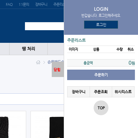
FAQ
1:1문의
장바구니
주문리스트
위시리스트
LOGIN
반갑습니다. 로그인해주세요.
로그인
주문리스트
땡 처리
이미지
상품
수량
취소
손목밴드
손목밴드
MIZUNO
0
총금액
원
닫힘
주문하기
장바구니
주문조회
위시리스트
TOP