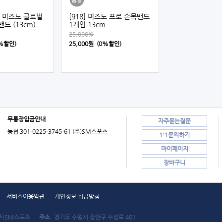
7] 미즈노 글로벌
[918] 미즈노 프로 손목밴드
드 (13cm)
1개입 13cm
25,000원
0%할인)
25,000원 (0%할인)
무통장입금안내
자주묻는질문
농협 301-0225-3745-61 (주)SM스포츠
1:1문의하기
마이페이지
장바구니
서비스이용약관
개인정보 취급방침
주)SM스포츠
주소
경기도 수원시 장안구 수성로 401