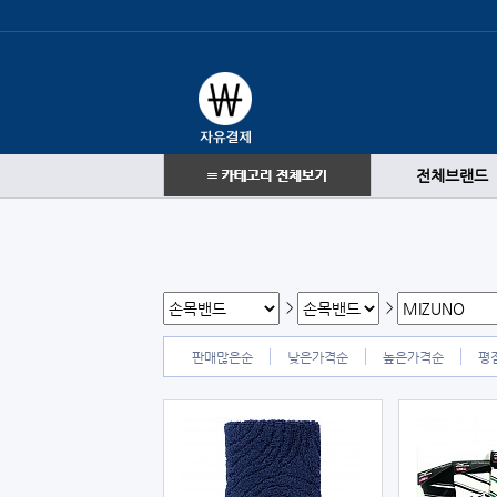
전체브랜드
>
>
판매많은순
낮은가격순
높은가격순
평