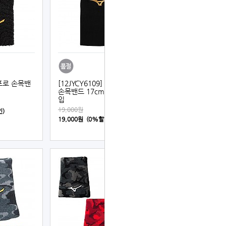
 프로 손목밴
[12JYCY6109] 미즈노 프로
손목밴드 17cm (검정) 1개
입
19,000원
인)
19,000원 (0%할인)