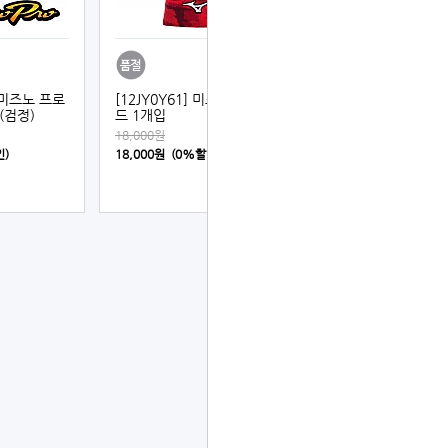
] 미즈노 프로
[12JY0Y61] 미즈노 손목밴
(검정)
드 1개입
18,000원
인)
18,000원 (0%할인)