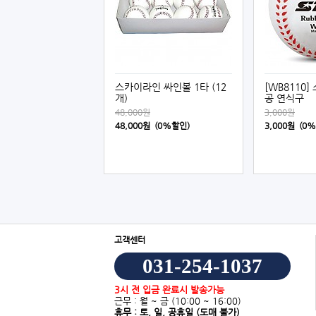
스카이라인 싸인볼 1타 (12
[WB8110]
개)
공 연식구
48,000원
3,000원
48,000원 (0%할인)
3,000원 (0
고객센터
031-254-1037
3시 전 입금 완료시 발송가능
근무 : 월 ~ 금
(10:00 ~ 16:00)
휴무 : 토, 일, 공휴일
(도매 불가)