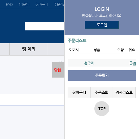
FAQ
1:1문의
장바구니
주문리스트
위시리스트
LOGIN
반갑습니다. 로그인해주세요.
로그인
주문리스트
땡 처리
이미지
상품
수량
취소
야구공
싸인볼
0
총금액
원
닫힘
주문하기
장바구니
주문조회
위시리스트
TOP