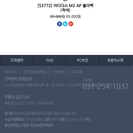
[53772] 아디다스 M2 AP 숄더백
(적색)
89,000원
89,000원
고객센터
FAQ
PC버전
주문리스트
회사소개
개인정보취급방침
이용약관
공지사항
고객센터 운영안내
고객센터
031-254-1037
3시 전 입금 완료시 발송가능 근무 : 월 ~ 금 (10:00 ~ 16:00) 휴무 : 토, 일, 공휴일 (도매 불가)
무통장 입금 안내
농협 301-0225-3745-61 (주)SM스포츠
회사명
(주)SM스포츠
주소
경기도 수원시 장안구 수성로 401
사업자 등록번호
759-88-00852
대표
한대규
전화
031-254-1037
팩스
통신판매업신고번호
개인정보관리책임자